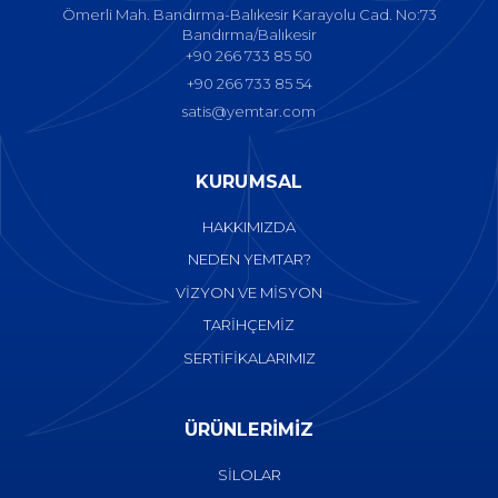
Ömerli Mah. Bandırma-Balıkesir Karayolu Cad. No:73
Bandırma/Balıkesir
+90 266 733 85 50
+90 266 733 85 54
satis@yemtar.com
KURUMSAL
HAKKIMIZDA
NEDEN YEMTAR?
VİZYON VE MİSYON
TARİHÇEMİZ
SERTİFİKALARIMIZ
ÜRÜNLERİMİZ
SİLOLAR