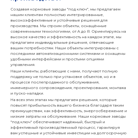
>
ЗАНИМАЕМСЯ? >
КЛЮЧ"
Создавая кормовые заводы "под ключ", мы предлагаем
нашим клиентам полностью интегрированные,
высокоэффективные и устойчивые решения для
производства. Мы строим объекты, оснащённые
современными технологиями, от А до Я. Ориентируясь на
высокое качество и эффективность на каждом этапе, мы
предлагаем индивидуальные решения, отвечающие
вашим потребностям. Наши объекты интегрированы с
последними автоматизационными системами и оснащены
удобными интерфейсами и простыми опциями
управления.
Наши клиенты, работающие с нами, получают полную
поддержку не только при установке объектов, но и в
процессе послепродажного обслуживания,
Сосьяль
инженерного сопровождения, проектирования, монтажа
Медья
и пуско-наладки.
На всех этих этапах мы предлагаем решения, которые
повысят прибыльность вашего бизнеса благодаря таким
преимуществам, как эффективность, энергосбережение и
низкие затраты на обслуживание. Наши кормовые заводы
"под ключ" обеспечивают надёжный, быстрый и
эффективный производственный процесс, гарантируя
вам успешные и устойчивые инвестиции на долгосрочную