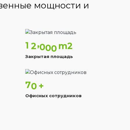
венные мощности и
,
1
2
0
0
0
m2
Закрытая площадь
7
0
+
Офисных сотрудников