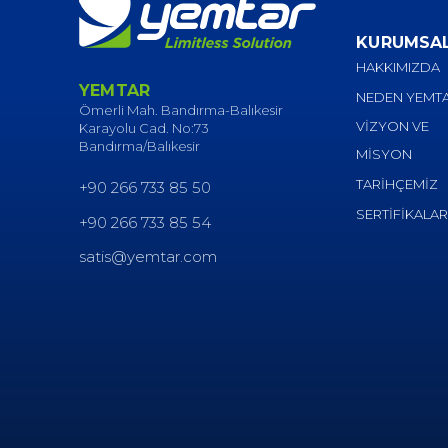
KURUMSA
HAKKIMIZDA
YEMTAR
NEDEN YEMT
Ömerli Mah. Bandırma-Balıkesir
VİZYON VE
Karayolu Cad. No:73
Bandırma/Balıkesir
MİSYON
TARİHÇEMİZ
+90 266 733 85 50
SERTİFİKALAR
+90 266 733 85 54
satis@yemtar.com