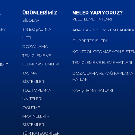
L
ÜRÜNLERİMİZ
NELER YAPIYORUZ?
PELETLEME HATLARI
SİLOLAR
AR?
TIR BOŞALTMA
ANAHTAR TESLİM YEM FABRİKA
LİFTİ
GÜBRE TESİSLERİ
DOZAJLAMA
KONTROL OTOMASYON SİSTEM
TEMİZLEME VE
TEMİZLEME VE ELEME HATLARI
ELEME SİSTEMLERİ
IMIZ
TAŞIMA
DOZAJLAMA VE YAĞ KAPLAMA
HATLARI
SİSTEMLERİ
TOZ TOPLAMA
KARIŞTIRMA HATLARI
ÜNİTELERİ
ÖĞÜTME
MAKİNELERİ -
SİSTEMLERİ
TÜM KATEGORİLER