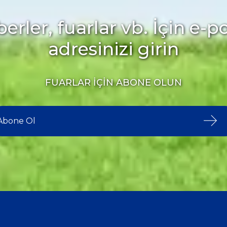
erler, fuarlar vb. İçin e-p
adresinizi girin
FUARLAR İÇİN ABONE OLUN