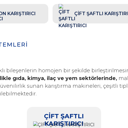
ON KARIŞTIRICI
ÇİFT ŞAFTLI KARIŞTIRI
STEMLERİ
klı bileşenlerin homojen bir şekilde birleştirilmes
likle gıda, kimya, ilaç ve yem sektörlerinde,
malz
güvenilirlik sunan karıştırma makineleri, çeşitli ti
rilebilmektedir.
ÇİFT ŞAFTLI
KARIŞTIRICI