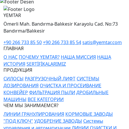
YEMTAR
Ömerli Mah. Bandırma-Balıkesir Karayolu Cad. No:73
Bandırma/Balıkesir
+90 266 733 85 50
+90 266 733 85 54
satis@yemtar.com
ГЛАВНАЯ
О НАС
ПОЧЕМУ YEMTAR?
НАША МИССИЯ
НАША
ИСТОРИЯ
SERTİFİKALARIMIZ
ПРОДУКЦИЯ
СИЛОСЫ
РАЗГРУЗОЧНЫЙ ЛИФТ
СИСТЕМЫ
ДОЗИРОВАНИЯ
ОЧИСТКА И ПРОСЕИВАНИЕ
КОНВЕЙЕР
ФИЛЬТРАЦИЯ ПЫЛИ
ДРОБИЛЬНЫЕ
МАШИНЫ
ВСЕ КАТЕГОРИИ
ЧЕМ МЫ ЗАНИМАЕМСЯ?
ЛИНИИ ГРАНУЛИРОВАНИЯ
КОРМОВЫЕ ЗАВОДЫ
"ПОД КЛЮЧ"
УДОБРЕНИЕ ЗАВОДЫ
Системы
управления и автоматизации
ЛИНИИ ОЧИСТКИ И