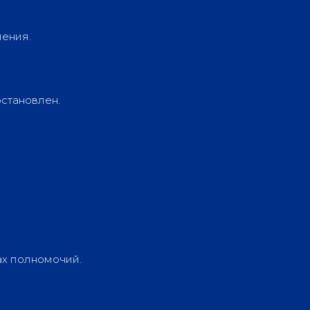
ления.
остановлен.
ах полномочий.