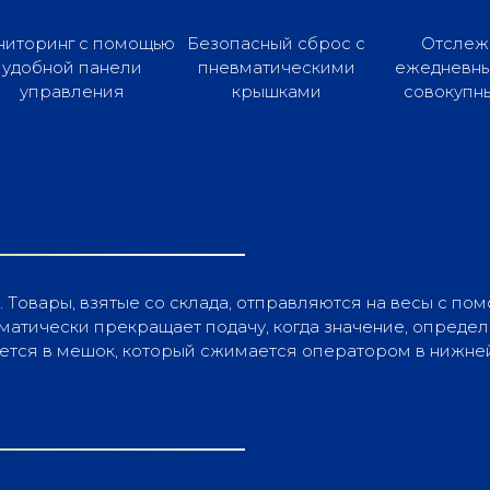
иторинг с помощью
Безопасный сброс с
Отслеж
удобной панели
пневматическими
ежедневны
управления
крышками
совокупн
Товары, взятые со склада, отправляются на весы с по
томатически прекращает подачу, когда значение, опре
яется в мешок, который сжимается оператором в нижне