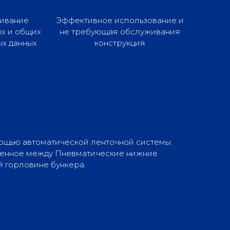
ивание
Эффективное использование и
х и общих
не требующая обслуживания
ых данных
конструкция
мощью автоматической ленточной системы.
деленное между Пневматические нижние
й горловине бункера.