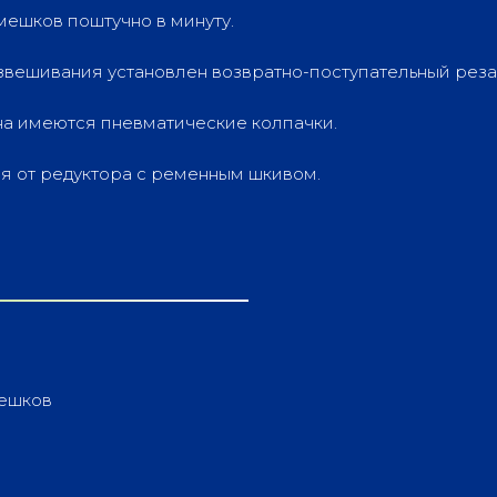
мешков поштучно в минуту.
звешивания установлен возвратно-поступательный резак
на имеются пневматические колпачки.
я от редуктора с ременным шкивом.
мешков