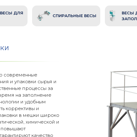
ВЕСЫ ДЛЯ
ВЕСЫ 
СПИРАЛЬНЫЕ ВЕСЫ
И
ЗАПОЛ
ВКИ
то современные
ния и упаковки сырья и
ственные процессы за
 время на заполнение
нологии и удобным
ть коррективы и
упаковки в мешки широко
втической, химической и
ы повышают
гарантируют качество