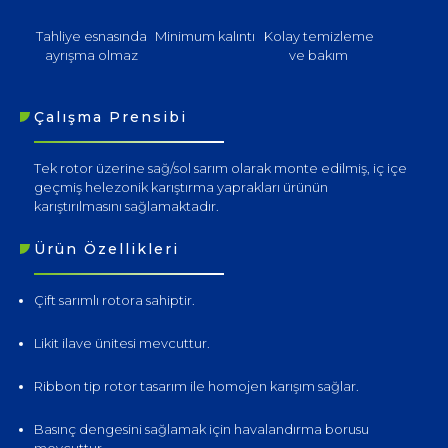
Tahliye esnasında
Minimum kalıntı
Kolay temizleme
ayrışma olmaz
ve bakım
Çalışma Prensibi
Tek rotor üzerine sağ/sol sarım olarak monte edilmiş, iç içe
geçmiş helezonik karıştırma yaprakları ürünün
karıştırılmasını sağlamaktadır.
Ürün Özellikleri
Çift sarımlı rotora sahiptir.
Likit ilave ünitesi mevcuttur.
Ribbon tip rotor tasarım ile homojen karışım sağlar.
Basınç dengesini sağlamak için havalandırma borusu
mevcuttur.