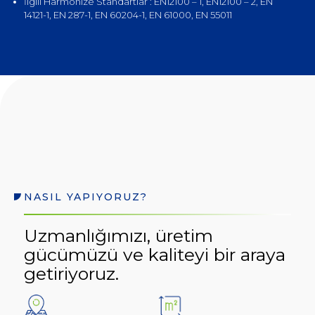
İlgili Harmonize Standartlar : EN12100 – 1, EN12100 – 2, EN
14121-1, EN 287-1, EN 60204-1, EN 61000, EN 55011
NASIL YAPIYORUZ?
Uzmanlığımızı, üretim
gücümüzü ve kaliteyi bir araya
getiriyoruz.