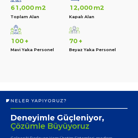
,
,
m2
m2
6
1
0
0
0
1
2
0
0
0
Toplam Alan
Kapalı Alan
1
0
0
7
0
+
+
Mavi Yaka Personel
Beyaz Yaka Personel
NELER YAPIYORUZ?
Deneyimle Güçleniyor,
Çözümle Büyüyoruz
Geleceği Besleyen Yem Üretim Sistemleri, modern