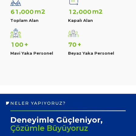
,
,
m2
m2
6
1
0
0
0
1
2
0
0
0
Toplam Alan
Kapalı Alan
1
0
0
7
0
+
+
Mavi Yaka Personel
Beyaz Yaka Personel
NELER YAPIYORUZ?
Deneyimle Güçleniyor,
Çözümle Büyüyoruz