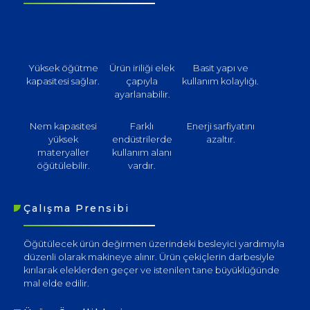
Yüksek öğütme
Ürün iriliği elek
Basit yapı ve
kapasitesi sağlar.
çapıyla
kullanım kolaylığı.
ayarlanabilir.
Nem kapasitesi
Farklı
Enerji sarfiyatını
yüksek
endüstrilerde
azaltır.
materyaller
kullanım alanı
öğütülebilir.
vardır.
Çalışma Prensibi
Öğütülecek ürün değirmen üzerindeki besleyici yardımıyla
düzenli olarak makineye alınır. Ürün çekiçlerin darbesiyle
kırılarak eleklerden geçer ve istenilen tane büyüklüğünde
mal elde edilir.