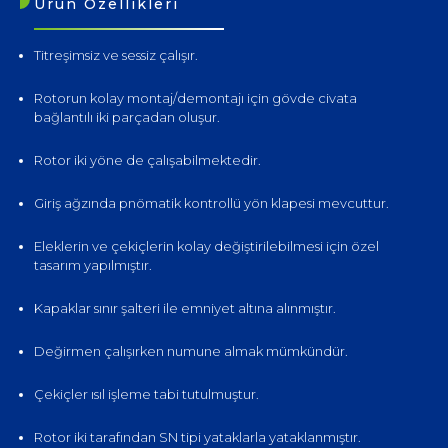
Ürün Özellikleri
Titreşimsiz ve sessiz çalışır.
Rotorun kolay montaj/demontajı için gövde civata
bağlantılı iki parçadan oluşur.
Rotor iki yöne de çalışabilmektedir.
Giriş ağzında pnömatik kontrollü yön klapesi mevcuttur.
Eleklerin ve çekiçlerin kolay değiştirilebilmesi için özel
tasarım yapılmıştır.
Kapaklar sınır şalteri ile emniyet altına alınmıştır.
Değirmen çalışırken numune almak mümkündür.
Çekiçler ısıl işleme tabi tutulmuştur.
Rotor iki tarafından SN tipi yataklarla yataklanmıştır.