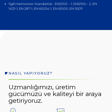
İlgili Harmonize Standartlar : EN12100 – 1, EN12100 – 2, EN
14121-1, EN 287-1, EN 60204-1, EN 61000, EN 55011
NASIL YAPIYORUZ?
Uzmanlığımızı, üretim
gücümüzü ve kaliteyi bir araya
getiriyoruz.